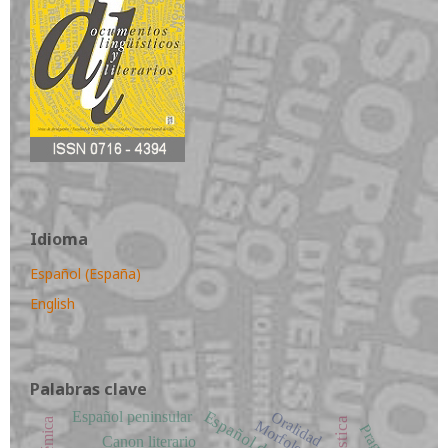
Idioma
Español (España)
English
Palabras clave
Oralidad
Español peninsular
Morfología
Canon literario