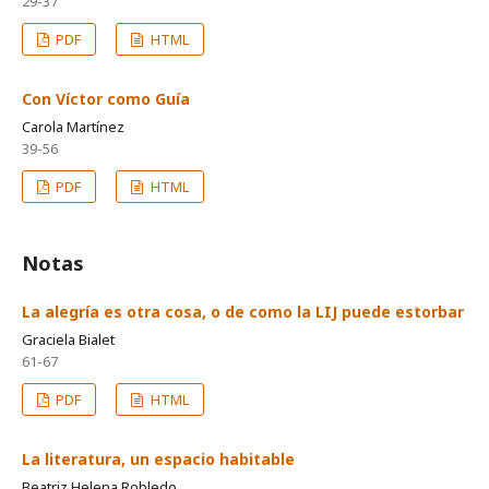
29-37
PDF
HTML
Con Víctor como Guía
Carola Martínez
39-56
PDF
HTML
Notas
La alegría es otra cosa, o de como la LIJ puede estorbar
Graciela Bialet
61-67
PDF
HTML
La literatura, un espacio habitable
Beatriz Helena Robledo